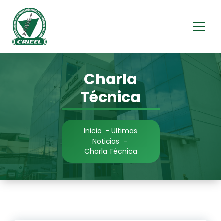
Saltar
al
contenido
Charla
Técnica
Inicio
-
Ultimas
Noticias
-
Charla Técnica