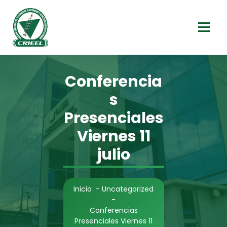
Saltar
al
contenido
Conferencia
s
Presenciales
Viernes 11
julio
Inicio
-
Uncategorized
-
Conferencias
Presenciales Viernes 11