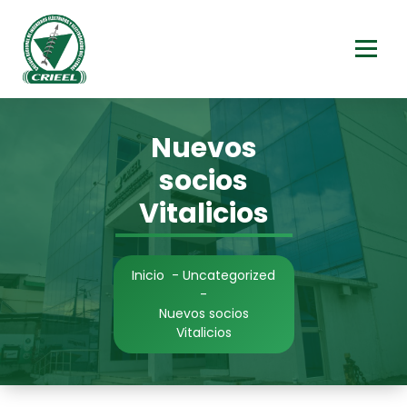
Saltar
al
contenido
Nuevos
socios
Vitalicios
Inicio
-
Uncategorized
-
Nuevos socios
Vitalicios